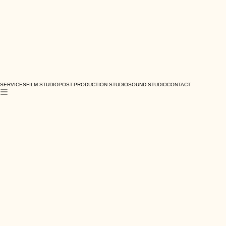
SERVICES
FILM STUDIO
POST-PRODUCTION STUDIO
SOUND STUDIO
CONTACT